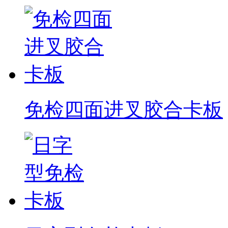
免检四面进叉胶合卡板